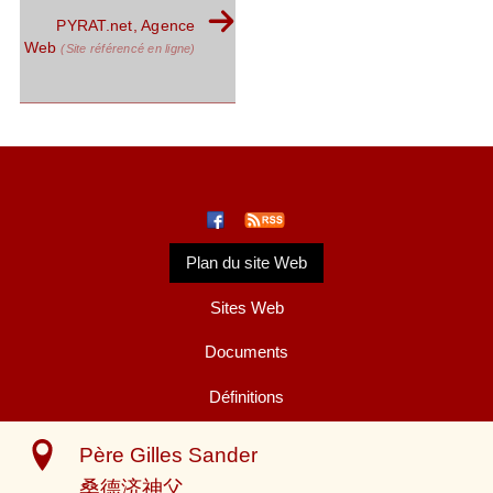
PYRAT.net, Agence
Web
(Site référencé en ligne)
Plan du site Web
Sites Web
Documents
Définitions
Père Gilles Sander
桑德济神父