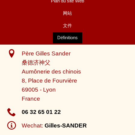
Plan du site Web
网站
文件
Définitions
Père Gilles Sander
桑德济神父
Aumônerie des chinois
8, Place de Fourvière
69005
-
Lyon
France
06 32 65 01 22
Wechat:
Gilles-SANDER