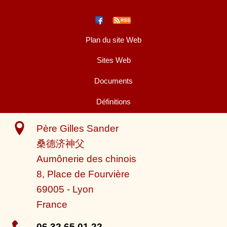
Plan du site Web
Sites Web
Documents
Définitions
Père Gilles Sander
桑德济神父
Aumônerie des chinois
8, Place de Fourvière
69005
-
Lyon
France
06 32 65 01 22