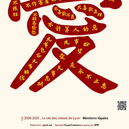
©
2008-2026 , Le site des chinois de Lyon
•
Mentions légales
Réalisation :
pyrat.net
•
Squelette
SoyezCréateurs
propulsé par
SPIP