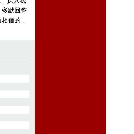
來，探入我
」多默回答
而相信的，