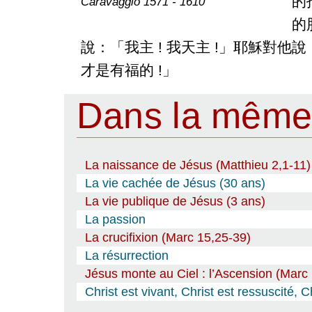
的
Caravaggio 1571 - 1610
的
說：「我主 ! 我天主 !」耶穌對
才是有福的 !」
Dans la même
La naissance de Jésus (Matthieu 2,1-11)
La vie cachée de Jésus (30 ans)
La vie publique de Jésus (3 ans)
La passion
La crucifixion (Marc 15,25-39)
La résurrection
Jésus monte au Ciel : l’Ascension (Marc
Christ est vivant, Christ est ressuscité, C