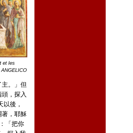
 et les
ra ANGELICO
了主。」但
指頭，探入
天以後，
關著，耶穌
說：「把你