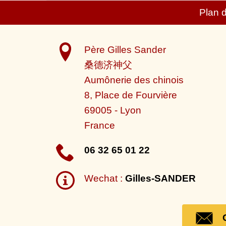
Plan 
Père Gilles Sander
桑德济神父
Aumônerie des chinois
8, Place de Fourvière
69005
-
Lyon
France
06 32 65 01 22
Wechat :
Gilles-SANDER