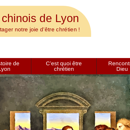
 chinois de Lyon
tager notre joie d’être chrétien !
stoire de
C’est quoi être
Rencont
Lyon
chrétien
Dieu