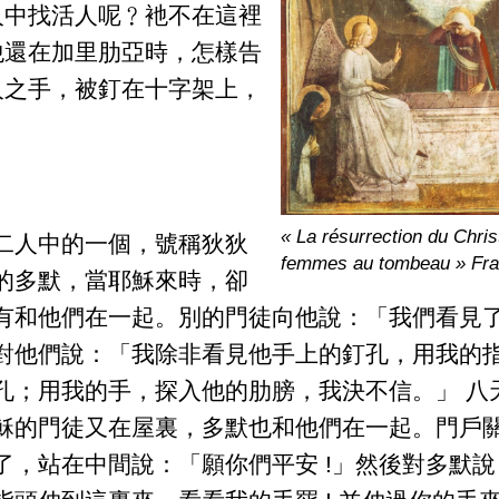
人中找活人呢﹖衪不在這裡
衪還在加里肋亞時，怎樣告
人之手，被釘在十字架上，
« La résurrection du Christ
二人中的一個，號稱狄狄
femmes au tombeau » F
的多默，當耶穌來時，卻
有和他們在一起。別的門徒向他說：「我們看見
對他們說：「我除非看見他手上的釘孔，用我的
孔；用我的手，探入他的肋膀，我決不信。」 八
穌的門徒又在屋裏，多默也和他們在一起。門戶
了，站在中間說：「願你們平安 !」然後對多默