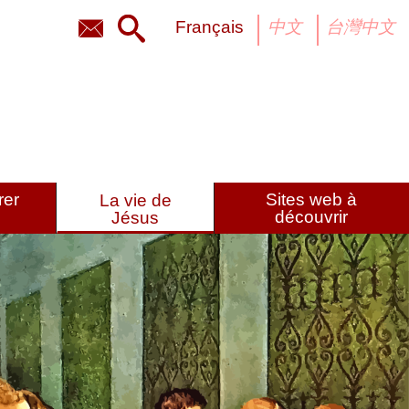
français
中文
台灣中文
rer
Sites web à
La vie de
découvrir
Jésus