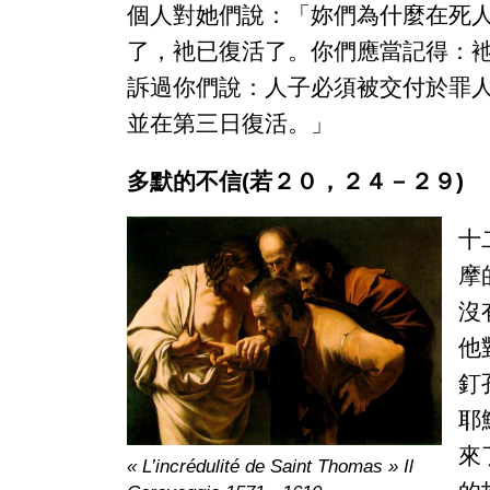
個人對她們說：「妳們為什麼在死
了，衪已復活了。你們應當記得：
訴過你們說：人子必須被交付於罪
並在第三日復活。」
多默的不信(若２０，２４－２９)
十
摩
沒
他
釘
耶
來
« L’incrédulité de Saint Thomas » Il