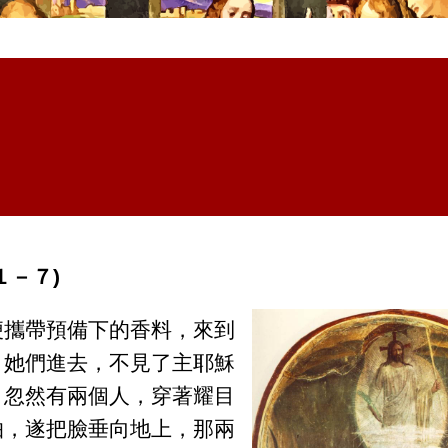
１－７)
便攜帶預備下的香料，來到
。她們進去，不見了主耶穌
，忽然有兩個人，穿著耀目
怕，遂把臉垂向地上，那兩