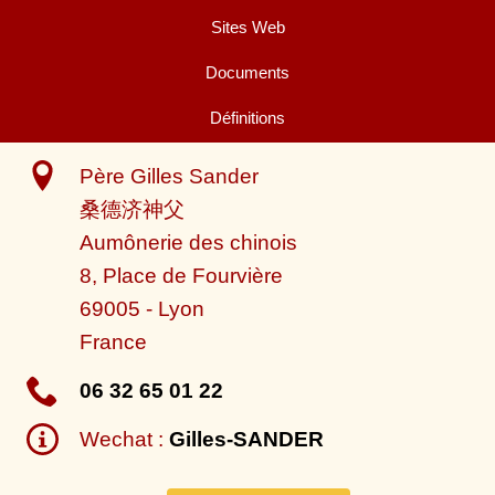
Sites Web
Documents
Définitions
Père Gilles Sander
桑德济神父
Aumônerie des chinois
8, Place de Fourvière
69005
-
Lyon
France
06 32 65 01 22
Wechat :
Gilles-SANDER