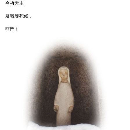
今祈天主
及我等死候﹐
亞門﹗