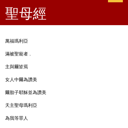
聖母經
萬福瑪利亞
滿被聖寵者﹐
主與爾皆焉
女人中爾為讚美
爾胎子耶穌並為讚美
天主聖母瑪利亞
為我等罪人