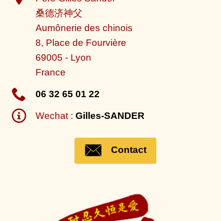
桑德济神父
Aumônerie des chinois
8, Place de Fourvière
69005
-
Lyon
France
06 32 65 01 22
Wechat :
Gilles-SANDER
Contact