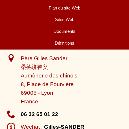
Plan du site Web
Sites Web
Documents
Définitions
Père Gilles Sander
桑德济神父
Aumônerie des chinois
8, Place de Fourvière
69005
-
Lyon
France
06 32 65 01 22
Wechat :
Gilles-SANDER