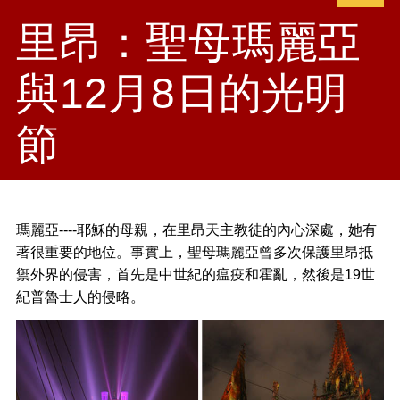
里昂：聖母瑪麗亞
與12月8日的光明
節
瑪麗亞----耶穌的母親，在里昂天主教徒的內心深處，她有
著很重要的地位。事實上，聖母瑪麗亞曾多次保護里昂抵
禦外界的侵害，首先是中世紀的瘟疫和霍亂，然後是19世
紀普魯士人的侵略。