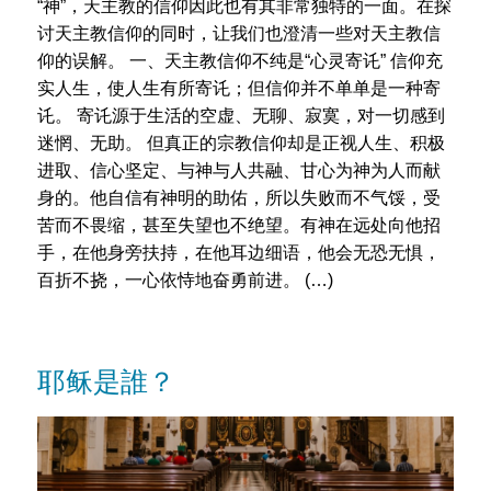
“神”，天主教的信仰因此也有其非常独特的一面。在探
讨天主教信仰的同时，让我们也澄清一些对天主教信
仰的误解。 一、天主教信仰不纯是“心灵寄讬” 信仰充
实人生，使人生有所寄讬；但信仰并不单单是一种寄
讬。 寄讬源于生活的空虚、无聊、寂寞，对一切感到
迷惘、无助。 但真正的宗教信仰却是正视人生、积极
进取、信心坚定、与神与人共融、甘心为神为人而献
身的。他自信有神明的助佑，所以失败而不气馁，受
苦而不畏缩，甚至失望也不绝望。有神在远处向他招
手，在他身旁扶持，在他耳边细语，他会无恐无惧，
百折不挠，一心依恃地奋勇前进。 (…)
耶稣是誰？