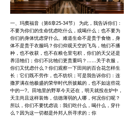
一、玛窦福音（第6章25-34节） 为此，我告诉你们：
不要为你们的生命忧虑吃什么，或喝什么；也不要为
你们的身体忧虑穿什么。难道生命不是贵于食物，身
体不是贵于衣服吗？你们仰观天空的飞鸟，牠们不播
种，也不收获，也不在粮仓里屯积，你们的天父还是
养活牠们；你们不比牠们更贵重吗？……关于衣服，
你们又忧虑什么？你们观察一下田间的百合花怎样生
长：它们既不劳作，也不纺织；可是我告诉你们：连
撒罗满在他极盛的荣华时代所披戴的，也不如这些花
中的一?。田地里的野草今天还在，明天就投在炉中，
天主尚且这样装饰，信德薄弱的人哪，何况你们呢？
所以，你们不要忧虑说：我们吃什么，喝什么，穿什
么？因为这一切都是外邦人所寻求的；你