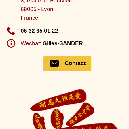
8, Place de Fourvière
69005
-
Lyon
France
06 32 65 01 22
Wechat:
Gilles-SANDER
Contact