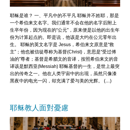
耶稣是谁？ 一、平凡中的不平凡 耶稣并不姓耶，那是
一个希伯来文名字。我们通常不会在他的名字后附上
生卒年份，因为现在的“公元”，原来便是以他的出生年
份为计算起点的。即是说，他该是大约在公元零年出
生。 耶稣的英文名字是 Jesus，希伯来文原意是“救
主”；他也被信徒尊称为基督(Christ)，意思是“受过傅
油的”尊者；基督是希腊文的音译，按照希伯来文的音
译该是默西亚(Messiah) 耶稣基督的一生，是世上最突
出的传奇之一。他在人类宇宙中的出现，虽然只像漆
黑夜中的电光一闪，却充满了爱与美的光辉。 (…)
耶稣教人面對憂慮