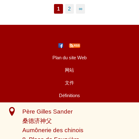
1
2
∞
Plan du site Web
网站
文件
Définitions
Père Gilles Sander
桑德济神父
Aumônerie des chinois