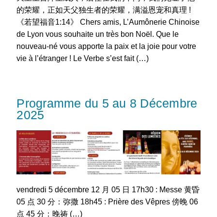
的荣耀，正如天父独生者的荣耀，满溢恩宠和真理 !
《若望福音1:14》 Chers amis, L’Aumônerie Chinoise
de Lyon vous souhaite un très bon Noël. Que le
nouveau-né vous apporte la paix et la joie pour votre
vie à l’étranger ! Le Verbe s’est fait (…)
Programme du 5 au 8 Décembre
2025
vendredi 5 décembre 12 月 05 日 17h30 : Messe 黄昏
05 点 30 分：弥撒 18h45 : Prière des Vêpres 傍晚 06
点 45 分：晚祷 (…)