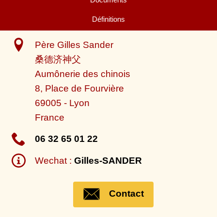
Définitions
Père Gilles Sander
桑德济神父
Aumônerie des chinois
8, Place de Fourvière
69005
-
Lyon
France
06 32 65 01 22
Wechat :
Gilles-SANDER
Contact