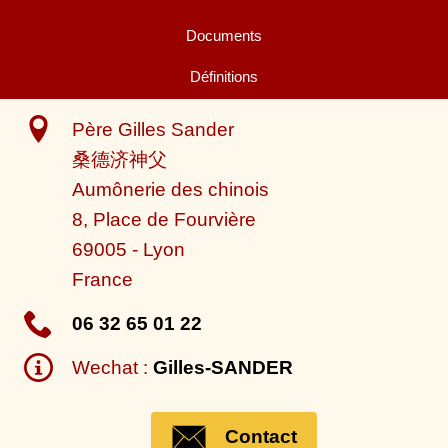
Documents
Définitions
Père Gilles Sander
桑德济神父
Aumônerie des chinois
8, Place de Fourvière
69005
-
Lyon
France
06 32 65 01 22
Wechat :
Gilles-SANDER
Contact