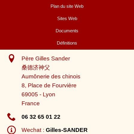
Plan du site Web
Sites Web
Documents
Définitions
Père Gilles Sander
桑德济神父
Aumônerie des chinois
8, Place de Fourvière
69005
-
Lyon
France
06 32 65 01 22
Wechat :
Gilles-SANDER